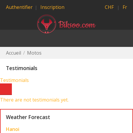
Authentifier
Inscription
CHF
Fr
Accueil
/
Motos
Testimonials
Testimonials
There are not testimonials yet.
Weather Forecast
Hanoi