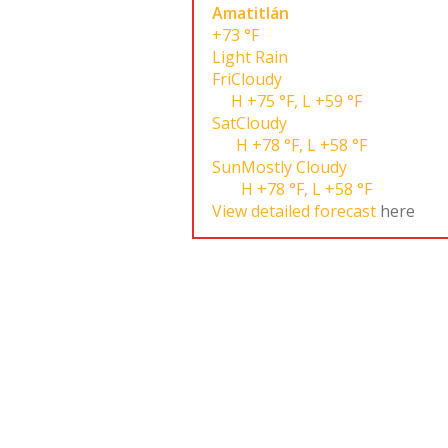
Amatitlán
+73 °F
Light Rain
Fri
Cloudy
H
+75 °F
,
L
+59 °F
Sat
Cloudy
H
+78 °F
,
L
+58 °F
Sun
Mostly Cloudy
H
+78 °F
,
L
+58 °F
View detailed forecast
here