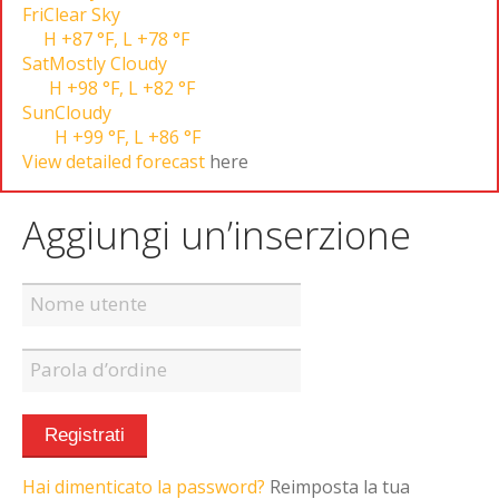
Fri
Clear Sky
H
+87 °F
,
L
+78 °F
Sat
Mostly Cloudy
H
+98 °F
,
L
+82 °F
Sun
Cloudy
H
+99 °F
,
L
+86 °F
View detailed forecast
here
Aggiungi un’inserzione
Hai dimenticato la password?
Reimposta la tua