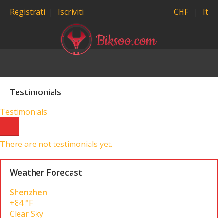
Registrati
Iscriviti
CHF
It
Testimonials
Testimonials
There are not testimonials yet.
Weather Forecast
Shenzhen
+84 °F
Clear Sky