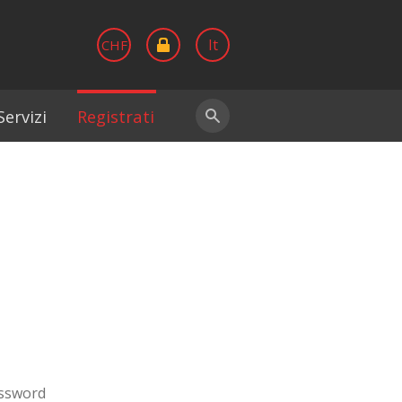
It
CHF
ervizi
Registrati
assword