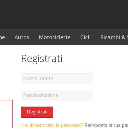
ne
Autos
Motociclette
Cicli
Ricambi & S
Registrati
Hai dimenticato la password?
Reimposta la tua p