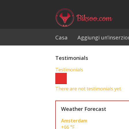
Casa
Aggiungi un’inserzio
Testimonials
Testimonials
There are not testimonials yet.
Weather Forecast
Amsterdam
+66 °F