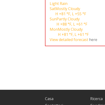
Light Rain
Sat
Mostly Cloudy
H
+81 °F
,
L
+55 °F
Sun
Partly Cloudy
H
+88 °F
,
L
+61 °F
Mon
Mostly Cloudy
H
+81 °F
,
L
+61 °F
View detailed forecast
here
Casa
Ricerca